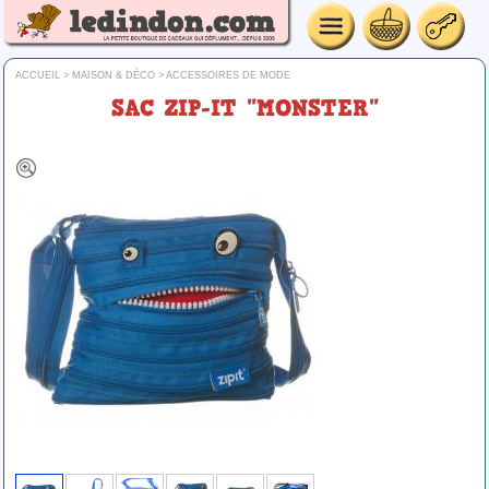
ACCUEIL
>
MAISON & DÉCO
>
ACCESSOIRES DE MODE
SAC ZIP-IT "MONSTER"