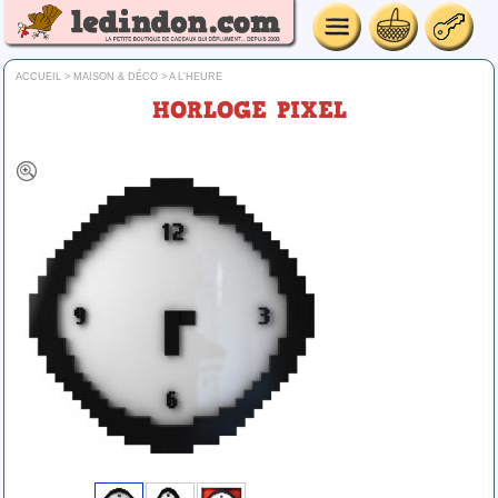
ACCUEIL
>
MAISON & DÉCO
>
A L'HEURE
HORLOGE PIXEL