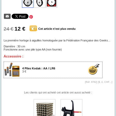
12 €
24 €
Cet article n'est plus vendu
La première horloge à aiguilles homologuée par la Fédération Française des Geeks...
Diamètre : 30 cm
Fonctionne avec une pile type AA (non fournie)
Accessoire :
4 Piles Kodak : AA / LR6
3 €
[Réf. 8782] [
$, £, CHF...
]
Les clients qui ont acheté cet article ont aussi acheté :