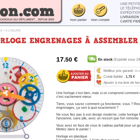
UNE PETIT
LE TÉLÉPH
EXPÉDITIO
LIVRAISON
mon panier
mon compte
CARTE FIDÉ
CO
>
A L'HEURE
RLOGE ENGRENAGES À ASSEMBLER
17
€
.50
En stock
(Expédié sous 24
Meilleur prix garanti.
Moin
Crédit fidélité :
1.75 €
Ajouter à ma liste de fav
Une horloge c'est bien, mais si on comprend comment e
c'est vachement mieux.
Tiens, vous savez comment ça fonctionne, vous ? Ress
engrenages, ça sert à quoi exactement ?
Ne vous fiez pas à son design moderne, cette horloge 
l'ancienne, sans pile, avec un ressort que l'on remonte.
Vous avez en face de vous le cadeau parfait pour un g
Mettez dans le panier !
Horloge en plastique
Fonctionne sans pile, à l'aide d'un ressort