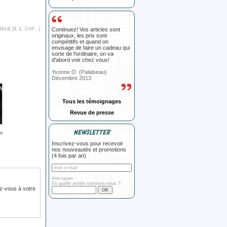
Continuez! Vos articles sont
9614] [
$, £, CHF...
]
originaux, les prix sont
compétitifs et quand on
envisage de faire un cadeau qui
sorte de l'ordinaire, on va
d'abord voir chez vous!
Yvonne O. (Palaiseau)
Décembre 2013
Tous les témoignages
Revue de presse
NEWSLETTER
lo
Inscrivez-vous pour recevoir
nos nouveautés et promotions
(4 fois par an)
Anti-spam :
En quelle année sommes-nous ?
z-vous à votre