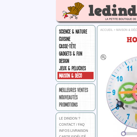
SCIENCE & NATURE
ACCUEIL
>
MAISON & DÉ
HO
CUISINE
CASSE-TÊTE
GADGETS & FUN
DESIGN
JEUX & PELUCHES
MAISON & DÉCO
MEILLEURES VENTES
NOUVEAUTÉS
PROMOTIONS
LE DINDON ?
CONTACT / FAQ
INFOS LIVRAISON
CARTE FIDÉLITÉ