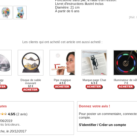
Livret d'instructions illustré inclus
Diamètre: 21 cm
À partir de 6 ans
[Réf. 
Les clients qui ont acheté cet article ont aussi acheté :
ngy
Disque de sable
Pipe magique
Marque-page Chat
Illuminateur de vé
€
mouvant
4.5 €
6.5 €
7 €
12 €
utes
Donnez votre avis !
Pour poster un commentaire, connecte
4.5
/
5
(
2
avis)
compte.
5/06/2019
nts bricoleurs.
S'identifier / Créer un compte
che
, le 20/12/2017