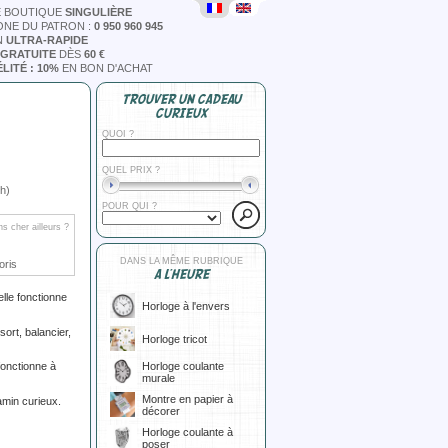
E BOUTIQUE
SINGULIÈRE
ONE DU PATRON :
0 950 960 945
N
ULTRA-RAPIDE
 GRATUITE
DÈS
60 €
LITÉ : 10%
EN BON D'ACHAT
TROUVER UN CADEAU
CURIEUX
QUOI ?
QUEL PRIX ?
h)
POUR QUI ?
s cher ailleurs ?
DANS LA MÊME RUBRIQUE
oris
A L'HEURE
lle fonctionne
Horloge à l'envers
ort, balancier,
Horloge tricot
Horloge coulante
fonctionne à
murale
Montre en papier à
amin curieux.
décorer
Horloge coulante à
poser