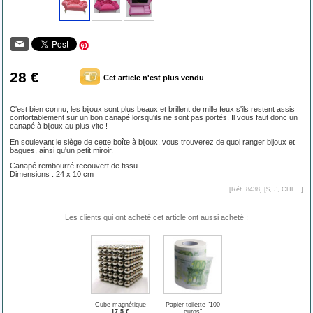
28 €
Cet article n'est plus vendu
C'est bien connu, les bijoux sont plus beaux et brillent de mille feux s'ils restent assis
confortablement sur un bon canapé lorsqu'ils ne sont pas portés. Il vous faut donc un
canapé à bijoux au plus vite !
En soulevant le siège de cette boîte à bijoux, vous trouverez de quoi ranger bijoux et
bagues, ainsi qu'un petit miroir.
Canapé rembourré recouvert de tissu
Dimensions : 24 x 10 cm
[Réf. 8438] [
$, £, CHF...
]
Les clients qui ont acheté cet article ont aussi acheté :
Cube magnétique
Papier toilette "100
17.5 €
euros"