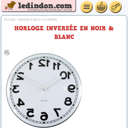
ACCUEIL
>
MAISON & DÉCO
>
A L'HEURE
HORLOGE INVERSÉE EN NOIR &
BLANC