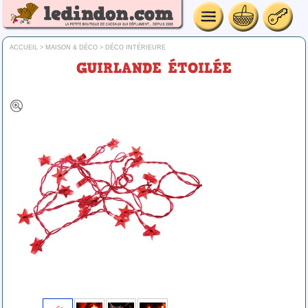
ACCUEIL
>
MAISON & DÉCO
>
DÉCO INTÉRIEURE
GUIRLANDE ÉTOILÉE