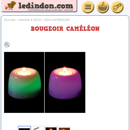
ACCUEIL
>
MAISON & DÉCO
>
DÉCO INTÉRIEURE
BOUGEOIR CAMÉLÉON