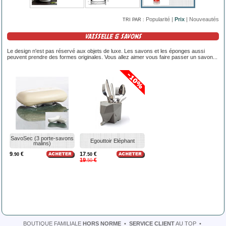
Popularité
|
Prix
|
Nouveautés
TRI PAR :
VAISSELLE & SAVONS
Le design n'est pas réservé aux objets de luxe. Les savons et les éponges aussi
peuvent prendre des formes originales. Vous allez aimer vous faire passer un savon...
SavoSec (3 porte-savons
Egouttoir Eléphant
malins)
9
€
17
€
.90
.50
19
€
.50
BOUTIQUE FAMILIALE
HORS NORME
•
SERVICE CLIENT
AU TOP
•