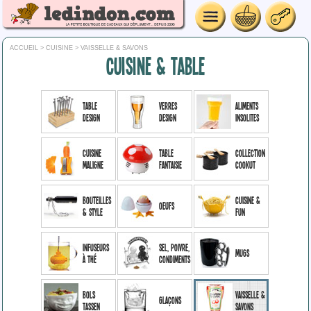
ACCUEIL
>
CUISINE
> VAISSELLE & SAVONS
CUISINE & TABLE
Table
Verres
Aliments
Design
design
insolites
Cuisine
Table
Collection
maligne
Fantaisie
Cookut
Bouteilles
Cuisine &
Oeufs
& style
Fun
Infuseurs
Sel, poivre,
Mugs
à thé
condiments
Bols
Vaisselle &
Glaçons
Tassen
Savons