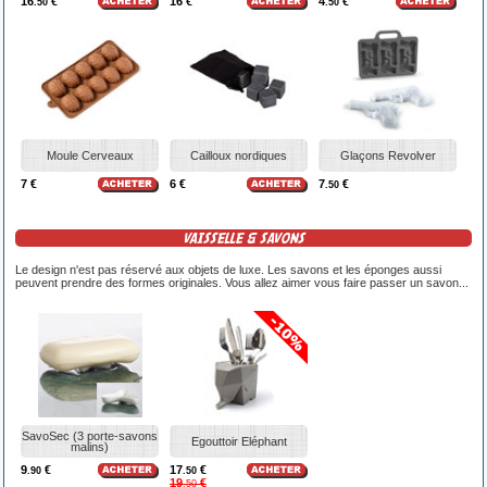
16
€
16 €
4
€
.50
.50
Moule Cerveaux
Cailloux nordiques
Glaçons Revolver
7 €
6 €
7
€
.50
VAISSELLE & SAVONS
Le design n'est pas réservé aux objets de luxe. Les savons et les éponges aussi
peuvent prendre des formes originales. Vous allez aimer vous faire passer un savon...
SavoSec (3 porte-savons
Egouttoir Eléphant
malins)
9
€
17
€
.90
.50
19
€
.50