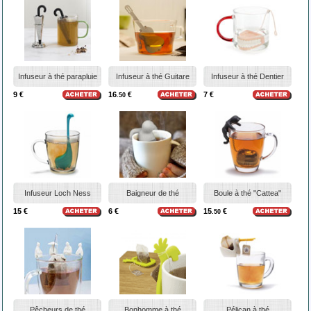
Infuseur à thé parapluie
Infuseur à thé Guitare
Infuseur à thé Dentier
9 €
16
€
7 €
.50
Infuseur Loch Ness
Baigneur de thé
Boule à thé "Cattea"
15 €
6 €
15
€
.50
Pêcheurs de thé
Bonhomme à thé
Pélican à thé