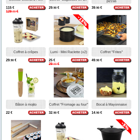
pizzas
115 €
29
€
39
€
.90
.90
129
€
.90
Coffret à crêpes
Lumi - Mini Raclette (x2)
Coffret "Frites"
29
€
25 €
49
€
.90
.90
29
€
.90
Bâton à mojito
Coffret "Fromage au four"
Bocal à Mayonnaise
22 €
32
€
14
€
.90
.90