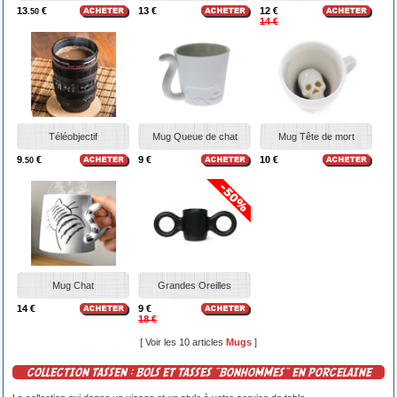
13
€
13 €
12 €
.50
14 €
Téléobjectif
Mug Queue de chat
Mug Tête de mort
9
€
9 €
10 €
.50
Mug Chat
Grandes Oreilles
14 €
9 €
18 €
[ Voir les 10 articles
Mugs
]
COLLECTION TASSEN : BOLS ET TASSES "BONHOMMES" EN PORCELAINE