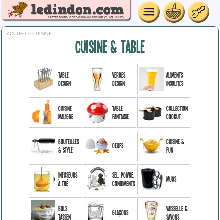
ACCUEIL
> CUISINE
CUISINE & TABLE
Table
Verres
Aliments
Design
design
insolites
Cuisine
Table
Collection
maligne
Fantaisie
Cookut
Bouteilles
Cuisine &
Oeufs
& style
Fun
Infuseurs
Sel, poivre,
Mugs
à thé
condiments
Bols
Vaisselle &
Glaçons
Tassen
Savons