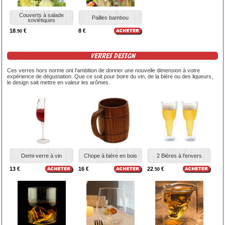
Couverts à salade
Pailles bambou
soviétiques
18
€
8 €
.90
VERRES DESIGN
Ces verres hors norme ont l'ambition de donner une nouvelle dimension à votre
expérience de dégustation. Que ce soit pour boire du vin, de la bière ou des liqueurs,
le design sait mettre en valeur les arômes.
Demi-verre à vin
Chope à bière en bois
2 Bières à l'envers
13 €
16 €
22
€
.50