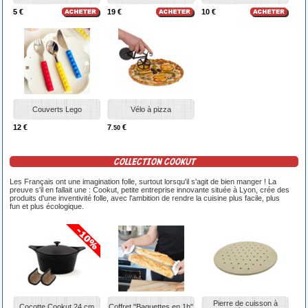
5 €
19 €
10 €
Couverts Lego
Vélo à pizza
12 €
7
€
.50
COLLECTION COOKUT
Les Français ont une imagination folle, surtout lorsqu'il s'agit de bien manger ! La
preuve s'il en fallait une : Cookut, petite entreprise innovante située à Lyon, crée des
produits d'une inventivité folle, avec l'ambition de rendre la cuisine plus facile, plus
fun et plus écologique.
Pierre de cuisson à
Cocotte Cookut 24 cm
Coffret "Baguettes en 1h"