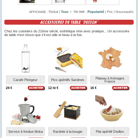
Réduit
|
Tout
•
Popularité
|
Prix
|
Nouveautés
AFFICHAGE :
TRI PAR :
ACCESSOIRES DE TABLE "DESIGN"
Chez les cuisiniers du 21ème siècle, esthétique rime avec pratique... Un accessoire
de table n'est réussi que s'il est utile et beau à la fois.
Plateau à fromages
Carafe Plongeur
Pics apéritifs Sardines
France
24 €
12
€
16 €
.50
Service à fondue Moka
Raclette à la bougie
Plat apéritif Oisillon