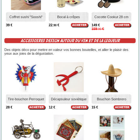
Coffret sushi "Sooshi"
Bocal à crêpes
Cocotte Cookut 28 cm
39 €
22
€
149 €
.90
159
€
.90
ACCESSOIRES DESIGN AUTOUR DU VIN ET DE LA LIQUEUR
Des objets déco pour mettre en valeur vos bonnes bouteilles, et allier le plaisir des
yeux aux joies de la dégustation.
Tire-bouchon Perroquet
Décapsuleur soviétique
Bouchon Sombrero
28 €
12 €
15 €