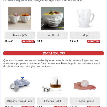
La collection qui donne un visage et un style à votre service de table.
Tasses (x2)
Bol 500 ml
Mug
19
€
22 €
19
€
.50
.50
BACS À GLAÇONS
Que vous buviez des sodas ou des liqueurs, avec le choix de bacs à glaçons que
nous vous proposons, ce serait franchement une faute de goût de continuer à servir
des boissons avec des glaçons cubiques...
Glaçons Terre & Lune
Glaçons Bullet
Glaçon Sphère