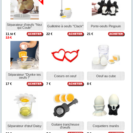
Séparateur d'oeufs "Nez
Guillotine à oeufs "Clack"
Porte-oeufs Pingouin
qui Coule"
11
€
22 €
21 €
.50
13 €
Séparateur "Dunke tes
Coeurs en oeuf
Oeuf au cube
oeufs !"
17 €
7 €
8 €
Guitare trancheuse
Séparateur d'œuf Daisy
Coquetiers mariés
d'oeufs