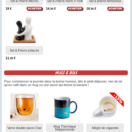
Sel & Poivre Micros
Sel & Poivre Rock n' Roll
Sel & poivre Amoureux
19 €
14
€
19
€
.50
.50
Sel & Poivre enlacés
11
€
.50
MUGS & BOLS
Pour commencer la journée dans la bonne humeur, dès le petit-déjeuner, rien de tel
qu'un café dans un mug ou une tasse qui donne la banane !
Mug Thermique
Verre double-paroi Chat
Mégot de cigarette
Mappemonde