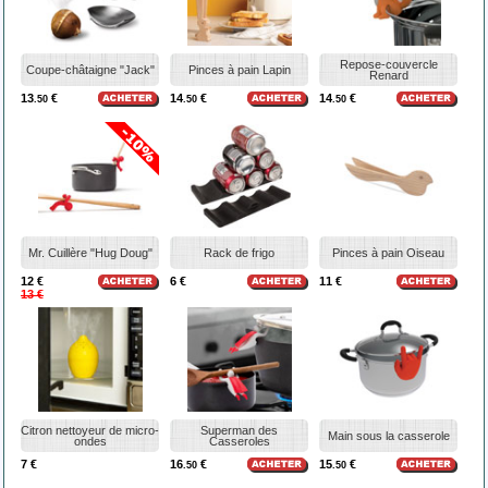
Repose-couvercle
Coupe-châtaigne "Jack"
Pinces à pain Lapin
Renard
13
€
14
€
14
€
.50
.50
.50
Mr. Cuillère "Hug Doug"
Rack de frigo
Pinces à pain Oiseau
12 €
6 €
11 €
13 €
Citron nettoyeur de micro-
Superman des
Main sous la casserole
ondes
Casseroles
7 €
16
€
15
€
.50
.50