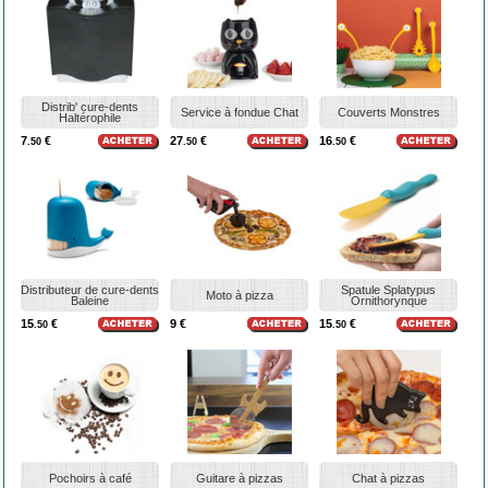
Distrib' cure-dents
Service à fondue Chat
Couverts Monstres
Haltérophile
7
€
27
€
16
€
.50
.50
.50
Distributeur de cure-dents
Spatule Splatypus
Moto à pizza
Baleine
Ornithorynque
15
€
9 €
15
€
.50
.50
Pochoirs à café
Guitare à pizzas
Chat à pizzas