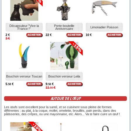
Décapsuleur "Vive la
Porte-bouteille
Limonadier Poisson
France !"
Anniversaire
2 €
22 €
10 €
3 €
Bouchon verseur Toucan
Bouchon verseur Leila
5
€
9
€
.50
.50
11
€
.50
AUTOUR DE L'ŒUF
Les œufs sont excellent pour la santé, et se cuisinent sous pleine de formes
différentes : au plat, à la coque, mollet, omelette, brouillés, pain perdu, dans des
pâtisseries, des crêpes, ou une mayonnaise, etc. Alors... Va te faire cuire un œuf !