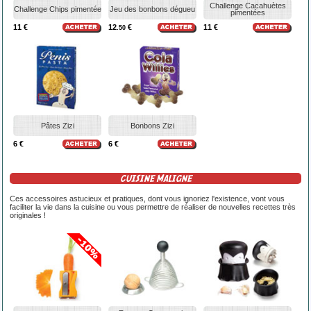
Challenge Cacahuètes
Challenge Chips pimentée
Jeu des bonbons dégueu
pimentées
11 €
12
€
11 €
.50
Pâtes Zizi
Bonbons Zizi
6 €
6 €
CUISINE MALIGNE
Ces accessoires astucieux et pratiques, dont vous ignoriez l'existence, vont vous
faciliter la vie dans la cuisine ou vous permettre de réaliser de nouvelles recettes très
originales !