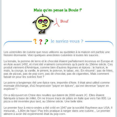
Les ustensiles de cuisine que nous utilisons au quotidien à la maison ont parfois une
histoire étonnante. Voici quelques anecdotes cuisinées à toutes les sauces.
La tomate, la pomme de terre et le chocolat étaient parfaitement inconnus en Europe et
en Asie avant 1492, et n'ont été vraiment consommés qu'à partir du 19ème siècle. Ces
produit viennent d'Amérique, comme bien d'autres légumes et épices : le haricot, le
maïs, la courge, la vanille, le piment, le poivron, le tabac, etc. En résumé : pas de frites,
pas de pizzas, pas de pop corn, pas de chocolat, pas de cigarettes. Mais comment
faisait-on pour les soirées foot ?
Le poivre a longtemps été une épice rare, importée d'Asie. Il était ainsi utilisé comme
monnaie d'échange, d'où l'expression "payer en épices", qui est devenue "payer en
espèces" !
On a découvert en Chine des nouilles qui datent de 2000 avant JC. Elles étaient
fabriquée à base de millet. On ne trouve trace de pâtes en Italie que vers l'an 800. La
pizza a été inventée plus tard, au 16ème siècle. Une belle idée.
Le premier four à micro-ondes a été créé en 1947 par la société Raytheon aux USA. Il
mesurait... 1,80m de haut ! Pas très pratique à ranger dans une cuisine... Le premier
aliment à avoir été expérimenté était du pop corn.