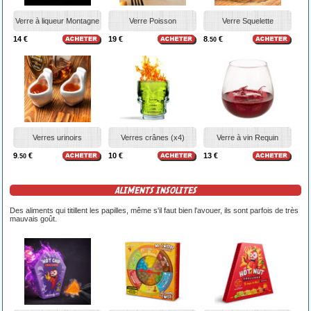
Verre à liqueur Montagne
Verre Poisson
Verre Squelette
14 €
19 €
8
€
.50
Verres urinoirs
Verres crânes (x4)
Verre à vin Requin
9
€
10 €
13 €
.50
ALIMENTS INSOLITES
Des aliments qui titillent les papilles, même s'il faut bien l'avouer, ils sont parfois de très
mauvais goût.