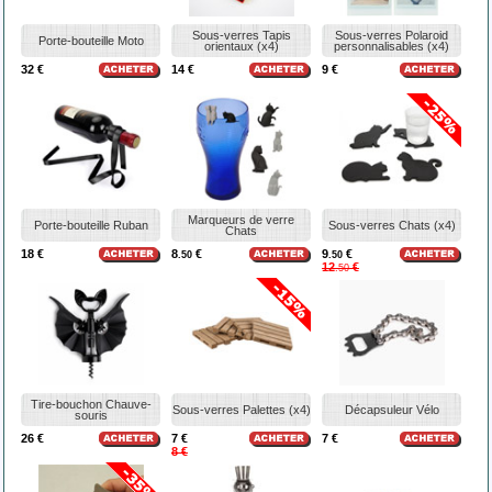
Sous-verres Tapis
Sous-verres Polaroid
Porte-bouteille Moto
orientaux (x4)
personnalisables (x4)
32 €
14 €
9 €
Marqueurs de verre
Porte-bouteille Ruban
Sous-verres Chats (x4)
Chats
18 €
8
€
9
€
.50
.50
12
€
.50
Tire-bouchon Chauve-
Sous-verres Palettes (x4)
Décapsuleur Vélo
souris
26 €
7 €
7 €
8 €