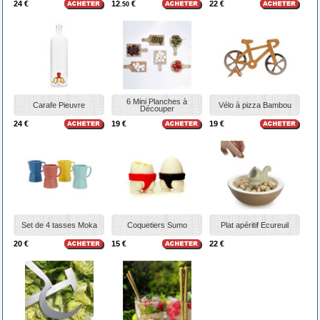
24 €
12
€
22 €
.50
6 Mini Planches à
Carafe Pieuvre
Vélo à pizza Bambou
Découper
24 €
19 €
19 €
Set de 4 tasses Moka
Coquetiers Sumo
Plat apéritif Ecureuil
20 €
15 €
22 €