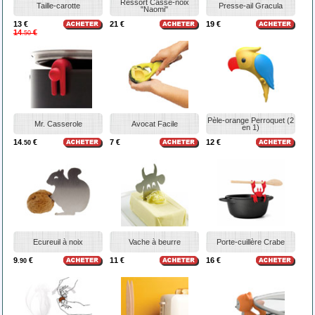
Ressort Casse-noix
Taille-carotte
Presse-ail Gracula
"Naomi"
13 €
21 €
19 €
14
€
.50
Pèle-orange Perroquet (2
Mr. Casserole
Avocat Facile
en 1)
14
€
7 €
12 €
.50
Ecureuil à noix
Vache à beurre
Porte-cuillère Crabe
9
€
11 €
16 €
.90