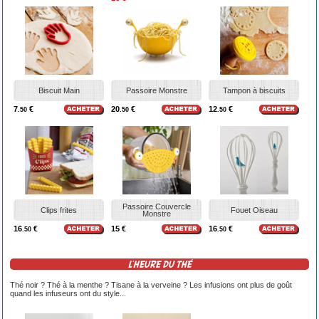
Biscuit Main
Passoire Monstre
Tampon à biscuits
7
€
20
€
12
€
.50
.50
.50
Passoire Couvercle
Clips frites
Fouet Oiseau
Monstre
16
€
15 €
16
€
.50
.50
L'HEURE DU THÉ
Thé noir ? Thé à la menthe ? Tisane à la verveine ? Les infusions ont plus de goût
quand les infuseurs ont du style...