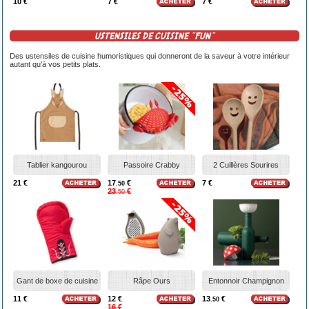
10 €
7 €
7 €
USTENSILES DE CUISINE "FUN"
Des ustensiles de cuisine humoristiques qui donneront de la saveur à votre intérieur
autant qu'à vos petits plats.
Tablier kangourou
Passoire Crabby
2 Cuillères Sourires
21 €
17
€
7 €
.50
23
€
.50
Gant de boxe de cuisine
Râpe Ours
Entonnoir Champignon
11 €
12 €
13
€
.50
16 €