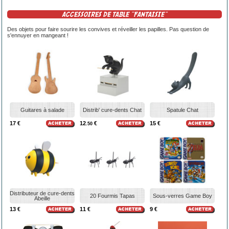
ACCESSOIRES DE TABLE "FANTAISIE"
Des objets pour faire sourire les convives et réveiller les papilles. Pas question de
s'ennuyer en mangeant !
Guitares à salade
Distrib' cure-dents Chat
Spatule Chat
17 €
12
€
15 €
.50
Distributeur de cure-dents
20 Fourmis Tapas
Sous-verres Game Boy
Abeille
13 €
11 €
9 €