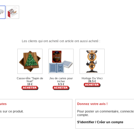
Les clients qui ont acheté cet article ont aussi acheté :
Casse-tête "Sapin de
Jeu de cartes pour
Horloge Da Vinci
Noël"
tricher
28.5 €
19 €
9.5 €
utes
Donnez votre avis !
is sur ce produit.
Pour poster un commentaire, connecte
compte.
S'identifier / Créer un compte