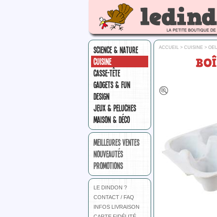
SCIENCE & NATURE
ACCUEIL
>
CUISINE
>
OE
BOÎ
CUISINE
CASSE-TÊTE
GADGETS & FUN
DESIGN
JEUX & PELUCHES
MAISON & DÉCO
MEILLEURES VENTES
NOUVEAUTÉS
PROMOTIONS
LE DINDON ?
CONTACT / FAQ
INFOS LIVRAISON
CARTE FIDÉLITÉ