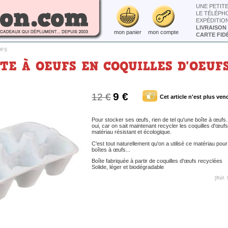
UNE PETIT
LE TÉLÉPH
EXPÉDITIO
LIVRAISON
mon panier
mon compte
CARTE FIDÉ
UFS
TE À OEUFS EN COQUILLES D'OEUF
9 €
12 €
Cet article n'est plus ven
Pour stocker ses œufs, rien de tel qu'une boîte à œufs.
oui, car on sait maintenant recycler les coquilles d'œufs
matériau résistant et écologique.
C'est tout naturellement qu'on a utilisé ce matériau pou
boîtes à œufs...
Boîte fabriquée à partir de coquilles d'œufs recyclées
Solide, léger et biodégradable
[Réf. 