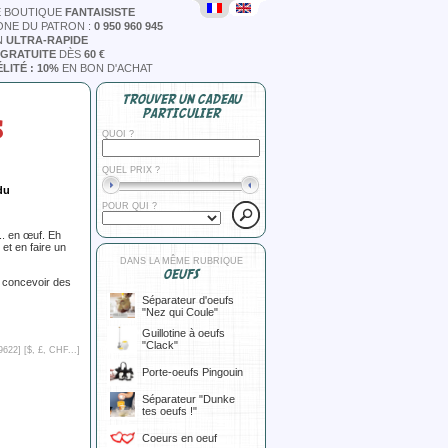
E BOUTIQUE
FANTAISISTE
ONE DU PATRON :
0 950 960 945
N
ULTRA-RAPIDE
 GRATUITE
DÈS
60 €
LITÉ : 10%
EN BON D'ACHAT
TROUVER UN CADEAU
PARTICULIER
S
QUOI ?
QUEL PRIX ?
du
POUR QUI ?
.. en œuf. Eh
 et en faire un
DANS LA MÊME RUBRIQUE
OEUFS
r concevoir des
Séparateur d'oeufs
"Nez qui Coule"
Guillotine à oeufs
"Clack"
9622] [
$, £, CHF...
]
Porte-oeufs Pingouin
Séparateur "Dunke
tes oeufs !"
Coeurs en oeuf