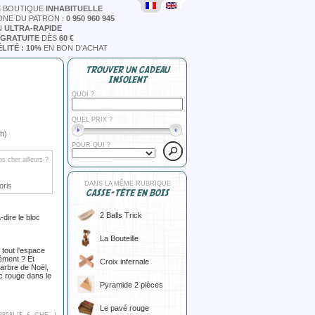
E BOUTIQUE
INHABITUELLE
ONE DU PATRON :
0 950 960 945
N
ULTRA-RAPIDE
 GRATUITE
DÈS
60 €
LITÉ : 10%
EN BON D'ACHAT
TROUVER UN CADEAU
INSOLENT
QUOI ?
QUEL PRIX ?
h)
POUR QUI ?
s cher ailleurs ?
DANS LA MÊME RUBRIQUE
oris
CASSE-TÊTE EN BOIS
2 Balls Trick
-dire le bloc
La Bouteille
 tout l'espace
lément ? Et
Croix infernale
 arbre de Noël,
loc rouge dans le
Pyramide 2 pièces
Le pavé rouge
8858] [
$, £, CHF...
]