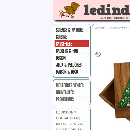
SCIENCE & NATURE
ACCUEIL
>
CASSE-TÊTE
CUISINE
CASSE-TÊTE
GADGETS & FUN
DESIGN
JEUX & PELUCHES
MAISON & DÉCO
MEILLEURES VENTES
NOUVEAUTÉS
PROMOTIONS
LE DINDON ?
CONTACT / FAQ
INFOS LIVRAISON
CARTE FIDÉLITÉ