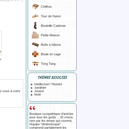
Chiffres
Tour de Hanoi
Bouteille Cadenas
Petite Maison
Boîte à bâtons
Boule en cage
e
Tong Tang
THÈMES ASSOCIÉS
Intellectuel / Histoire
Jardinier
z-vous à votre
Joueur
Noël
Boutique sympathique d'articles
pour tous les goûts ... Et chose
rare par les temps qui courent,
l'équipe "dindonesque"
comprend parfaitement les