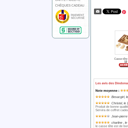
CHÈQUES CADEAU
PAIEMENT
SÉCURISÉ
Casse-tête 
12
Les avis des Dindona
Note moyenne :
Besacgirl
, 
Christel
, le
Produit de bonne qualité
Servira de coffret cade
Jean-pierr
charline
, l
le casse tête est de bo