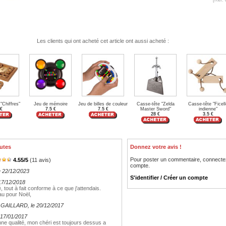
Les clients qui ont acheté cet article ont aussi acheté :
"Chiffres"
Jeu de mémoire
Jeu de billes de couleur
Casse-tête "Zelda
Casse-tête "Ficell
 €
7.5 €
7.5 €
Master Sword"
indienne"
28 €
3.5 €
utes
Donnez votre avis !
Pour poster un commentaire, connecte
4.55
/
5
(
11
avis)
compte.
le 22/12/2023
S'identifier / Créer un compte
 17/12/2018
, tout à fait conforme à ce que j'attendais.
au pour Noël,
e GAILLARD
, le 20/12/2017
e 17/01/2017
nne qualité, mon chéri est toujours dessus a