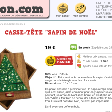
UNE PETIT
LE TÉLÉPH
EXPÉDITIO
LIVRAISON
mon panier
mon compte
CARTE FIDÉ
>
CASSE-TÊTE EN BOIS
CASSE-TÊTE "SAPIN DE NOËL"
19 €
En stock
(Expédié sous 24
Meilleur prix garanti.
Moin
Crédit fidélité :
1.90 €
Ajouter à ma liste de fav
Difficulté :
Difficile
Objectif :
Faire rentrer le cadeau dans le sapin, c'est-à
rouge dans le triangle avec les blocs verts
Dimensions :
18 x 15 cm
Ca paraît absurde à première vue : le sapin remplit déjà
qui lui est alloué, alors comment peut-on y ajouter un é
pourtant, un arbre de Noël sans boule, ce n'est plus un
non ? Alors il faut bien se débrouiller à faire entrer le b
trou. Oui c'est possible. Non, ce n'est pas impossible !
Livré avec une boîte en bois.
[Réf. 