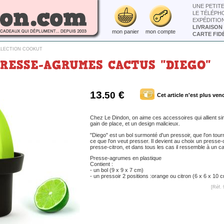
UNE PETIT
LE TÉLÉPH
EXPÉDITIO
LIVRAISON
mon panier
mon compte
CARTE FIDÉ
LLECTION COOKUT
PRESSE-AGRUMES CACTUS "DIEGO"
13
€
.50
Cet article n'est plus ven
Chez Le Dindon, on aime ces accessoires qui allient simpl
gain de place, et un design malicieux.
"Diego" est un bol surmonté d'un pressoir, que l'on tour
ce que l'on veut presser. Il devient au choix un presse
presse-citron, et dans tous les cas il ressemble à un ca
Presse-agrumes en plastique
Contient :
- un bol (9 x 9 x 7 cm)
- un pressoir 2 positions :orange ou citron (6 x 6 x 10 
[Réf. 