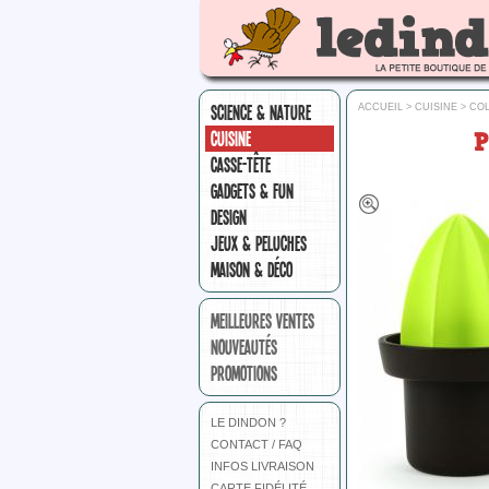
SCIENCE & NATURE
ACCUEIL
>
CUISINE
>
CO
CUISINE
CASSE-TÊTE
GADGETS & FUN
DESIGN
JEUX & PELUCHES
MAISON & DÉCO
MEILLEURES VENTES
NOUVEAUTÉS
PROMOTIONS
LE DINDON ?
CONTACT / FAQ
INFOS LIVRAISON
CARTE FIDÉLITÉ