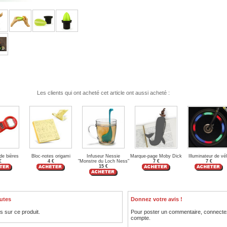
Les clients qui ont acheté cet article ont aussi acheté :
de bières
Bloc-notes origami
Infuseur Nessie
Marque-page Moby Dick
Illuminateur de vé
€
4 €
"Monstre du Loch Ness"
7 €
7 €
15 €
utes
Donnez votre avis !
is sur ce produit.
Pour poster un commentaire, connecte
compte.