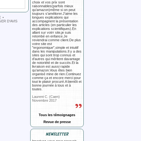
choix et vos prix sont
raisonnables(parfois mieux
qu'amazon)même si on peut
toujours s'améliorer.J'aime les
E
•
longues explications qui
ER D'AVIS
accompagnent la présentation
des articles (en particulier les
explications scientifiques).En
allant sur votrr site,je suis
retombé en enfance.Je
reviendrai comme client.De plus
votre site est
"ergonomique",simple et intuitif
dans les manipulations.Il y a des
sites qui sont trop connus et
d'autres qui méritent davantage
de notoriété et de succès.Et la
livraison est aussi rapide
qu'amazon.Vous êtes bien
organisé mine de rien.Continuez
comme ça et encore merci pour
tout le plaisir procuré.A bientôt et
bonne journée à tous et à
toutes.
Laurent C. (Caen)
Novembre 2017
Tous les témoignages
Revue de presse
NEWSLETTER