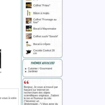
Coffret "Frites"
Bâton à mojito
Coffret "Fromage au
four"
Bocal à Mayonnaise
Coffret sushi "Sooshi"
Bocal à crêpes
Cocotte Cookut 28
cm
THÈMES ASSOCIÉS
Cuisinier / Gourmand
Jardinier
lo
Bonjour, Je vous ai trouvé par
hasard sur internet en
recherchant des objets
scientifiques originaux. J'adore
z-vous à votre
le ton et l'humour du site
("devenez un
dindonnaute...").Vous avez du