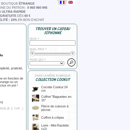
E BOUTIQUE
ÉTRANGE
ONE DU PATRON :
0 950 960 945
N
ULTRA-RAPIDE
 GRATUITE
DÈS
60 €
LITÉ : 10%
EN BON D'ACHAT
TROUVER UN CADEAU
SIPHONNÉ
QUOI ?
QUEL PRIX ?
du
POUR QUI ?
icité, praticité,
DANS LA MÊME RUBRIQUE
ne en fonction de
COLLECTION COOKUT
-orange ou un
ctus en pot !
Cocotte Cookut 24
cm
Coffret "Baguettes en
1h"
cm)
Pierre de cuisson à
9526] [
$, £, CHF...
]
pizzas
Coffret à crêpes
Lumi - Mini Raclette
(x2)