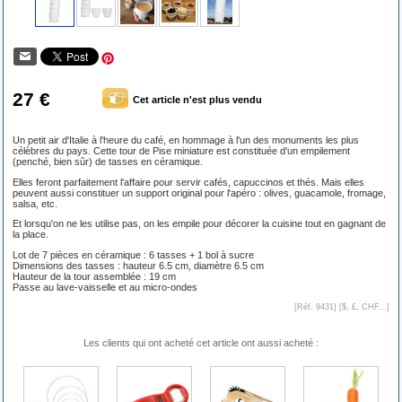
27 €
Cet article n'est plus vendu
Un petit air d'Italie à l'heure du café, en hommage à l'un des monuments les plus
célèbres du pays. Cette tour de Pise miniature est constituée d'un empilement
(penché, bien sûr) de tasses en céramique.
Elles feront parfaitement l'affaire pour servir cafés, capuccinos et thés. Mais elles
peuvent aussi constituer un support original pour l'apéro : olives, guacamole, fromage,
salsa, etc.
Et lorsqu'on ne les utilise pas, on les empile pour décorer la cuisine tout en gagnant de
la place.
Lot de 7 pièces en céramique : 6 tasses + 1 bol à sucre
Dimensions des tasses : hauteur 6.5 cm, diamètre 6.5 cm
Hauteur de la tour assemblée : 19 cm
Passe au lave-vaisselle et au micro-ondes
[Réf. 9431] [
$, £, CHF...
]
Les clients qui ont acheté cet article ont aussi acheté :