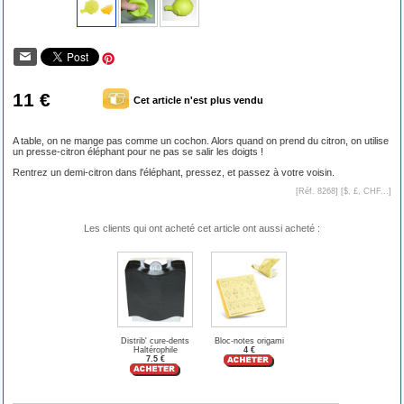
11 €
Cet article n'est plus vendu
A table, on ne mange pas comme un cochon. Alors quand on prend du citron, on utilise
un presse-citron éléphant pour ne pas se salir les doigts !
Rentrez un demi-citron dans l'éléphant, pressez, et passez à votre voisin.
[Réf. 8268] [
$, £, CHF...
]
Les clients qui ont acheté cet article ont aussi acheté :
Distrib' cure-dents
Bloc-notes origami
Haltérophile
4 €
7.5 €