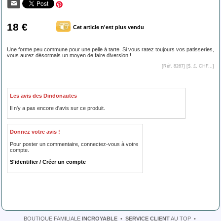
18 €
Cet article n'est plus vendu
Une forme peu commune pour une pelle à tarte. Si vous ratez toujours vos patisseries,
vous aurez désormais un moyen de faire diversion !
[Réf. 8267] [
$, £, CHF...
]
Les avis des Dindonautes
Il n'y a pas encore d'avis sur ce produit.
Donnez votre avis !
Pour poster un commentaire, connectez-vous à votre
compte.
S'identifier / Créer un compte
BOUTIQUE FAMILIALE
INCROYABLE
•
SERVICE CLIENT
AU TOP
•