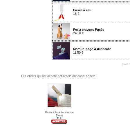
Fusée à eau
16 €
Pot à crayons Fusée
24.50 €
Marque-page Astronaute
11.50 €
[Réf. 
Les clients qui ont acheté cet article ont aussi acheté :
Pince à livre lumineuse
(bois)
11 €