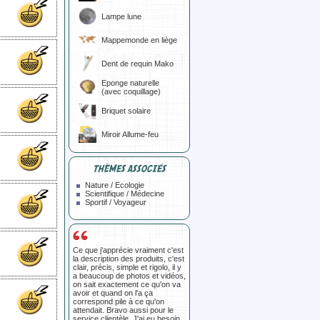
Lampe lune
Mappemonde en liège
Dent de requin Mako
Eponge naturelle
(avec coquillage)
Briquet solaire
Miroir Allume-feu
THÈMES ASSOCIÉS
Nature / Ecologie
Scientifique / Médecine
Sportif / Voyageur
Ce que j'apprécie vraiment c'est
la description des produits, c'est
clair, précis, simple et rigolo, il y
a beaucoup de photos et vidéos,
on sait exactement ce qu'on va
avoir et quand on l'a ça
correspond pile à ce qu'on
attendait. Bravo aussi pour le
service clientèle. J'ai eu besoin