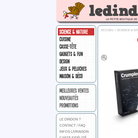
SCIENCE & NATURE
ACCUEIL
>
SCIENCE & N
CUISINE
CASSE-TÊTE
GADGETS & FUN
DESIGN
JEUX & PELUCHES
MAISON & DÉCO
MEILLEURES VENTES
NOUVEAUTÉS
PROMOTIONS
LE DINDON ?
CONTACT / FAQ
INFOS LIVRAISON
CARTE FIDÉLITÉ