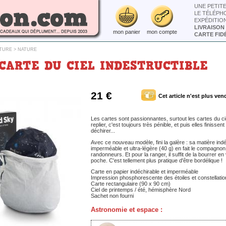
UNE PETIT
LE TÉLÉPH
EXPÉDITIO
LIVRAISON
mon panier
mon compte
CARTE FIDÉ
ATURE
>
NATURE
CARTE DU CIEL INDESTRUCTIBLE
21 €
Cet article n'est plus ven
Les cartes sont passionnantes, surtout les cartes du ci
replier, c'est toujours très pénible, et puis elles finissen
déchirer...
Avec ce nouveau modèle, fini la galère : sa matière indé
imperméable et ultra-légère (40 g) en fait le compagnon
randonneurs. Et pour la ranger, il suffit de la bourrer e
poche. C'est tellement plus pratique d'être bordélique !
Carte en papier indéchirable et imperméable
Impression phosphorescente des étoiles et constellati
Carte rectangulaire (90 x 90 cm)
Ciel de printemps / été, hémisphère Nord
Sachet non fourni
Astronomie et espace :