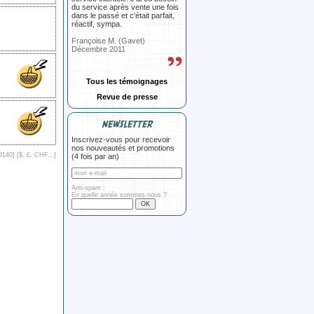
du service après vente une fois
dans le passé et c'était parfait,
réactif, sympa.
Françoise M. (Gavet)
Décembre 2011
Tous les témoignages
Revue de presse
NEWSLETTER
Inscrivez-vous pour recevoir
nos nouveautés et promotions
9140] [
$, £, CHF...
]
(4 fois par an)
Anti-spam :
En quelle année sommes-nous ?