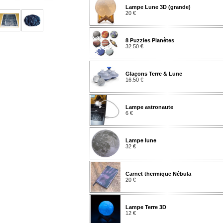
Lampe Lune 3D (grande)
20 €
8 Puzzles Planètes
32.50 €
Glaçons Terre & Lune
16.50 €
Lampe astronaute
6 €
Lampe lune
32 €
Carnet thermique Nébula
20 €
Lampe Terre 3D
12 €