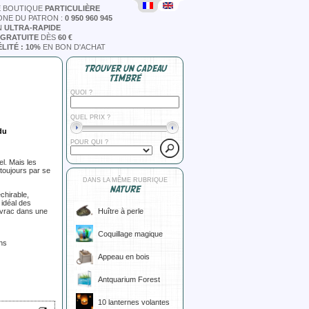
E BOUTIQUE
PARTICULIÈRE
ONE DU PATRON :
0 950 960 945
N
ULTRA-RAPIDE
 GRATUITE
DÈS
60 €
LITÉ : 10%
EN BON D'ACHAT
TROUVER UN CADEAU
TIMBRÉ
QUOI ?
QUEL PRIX ?
du
POUR QUI ?
el. Mais les
t toujours par se
DANS LA MÊME RUBRIQUE
NATURE
chirable,
 idéal des
n vrac dans une
Huître à perle
Coquillage magique
ons
Appeau en bois
Antquarium Forest
10 lanternes volantes