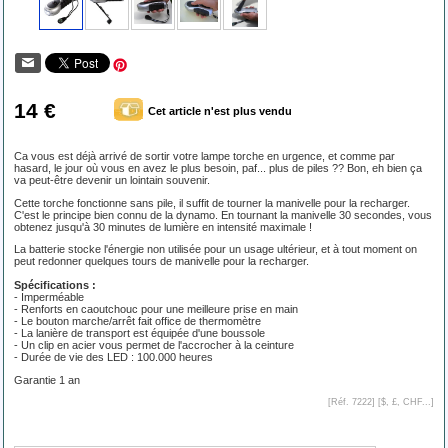
14 €
Cet article n'est plus vendu
Ca vous est déjà arrivé de sortir votre lampe torche en urgence, et comme par
hasard, le jour où vous en avez le plus besoin, paf... plus de piles ?? Bon, eh bien ça
va peut-être devenir un lointain souvenir.
Cette torche fonctionne sans pile, il suffit de tourner la manivelle pour la recharger.
C'est le principe bien connu de la dynamo. En tournant la manivelle 30 secondes, vous
obtenez jusqu'à 30 minutes de lumière en intensité maximale !
La batterie stocke l'énergie non utilisée pour un usage ultérieur, et à tout moment on
peut redonner quelques tours de manivelle pour la recharger.
Spécifications :
- Imperméable
- Renforts en caoutchouc pour une meilleure prise en main
- Le bouton marche/arrêt fait office de thermomètre
- La lanière de transport est équipée d'une boussole
- Un clip en acier vous permet de l'accrocher à la ceinture
- Durée de vie des LED : 100.000 heures
Garantie 1 an
[Réf. 7222] [
$, £, CHF...
]