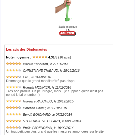
Sable magique
4 €
Les avis des Dindonautes
Note moyenne :
4.31
/
5
(
16
avis)
Valerie Fondrillon
, le 21/01/2020
CHRISTIANE THIBAUD
, le 15/12/2016
Eric
, le 01/08/2016
Dommage que le grand modèle n'été pas dispo.
Romain MEUNIER
, le 11/02/2016
Très bon produit. Un peu fragile, mais... je suppose qu'on n'est pas
censé le faire tomber :)
laurence PALUMBO
, le 19/12/2015
claudine Chenu
, le 30/10/2015
Benoît BOICHARD
, le 07/12/2014
STEPHANIE VETILLARD
, le 06/12/2014
Emilie PARENDEAU
, le 19/09/2014
Un tout petit peu plus grand que les mesures annoncées sur le site...