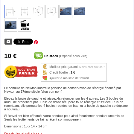
10 €
En stock
(Expédié sous 24h)
Meilleur prix garanti.
Moins cher ailleurs ?
Crédit fidélité :
1 €
Ajouter à ma liste de favoris
Le pendule de Newton illustre le principe de conservation de l'énergie énoncé par
Newton au 17ème siècle (d'où son nom).
Elevez la boule de gauche et laissez-la retomber sur les 4 autres. Les 3 boules du
milieu ne bronchent pas. Celle de droite récupère toute l'énergie et s'élève. Puis en
retombant, elle percute les 4 boules restées en bas, et la boule de gauche se déplace
à nouveau.
Si l'envoi est bien effectué, votre pendule peut ainsi fonctionner pendant une minute.
Seuls les frottements de l'air arrêtent son mouvement.
Dimensions : 15 x 14 x 14 cm