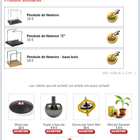
Produits similaires :
Pendule de Newton
19 €
Pendule de Newton "Z"
16 €
Pendule de Newton - base bois
28 €
[Réf. 4166] [
$, £, CHF...
]
Les clients qui ont acheté cet article ont aussi acheté :
Mirascope
Toupie à bascule
Gyroscope Navir Mini
Mini-pot Bananier
22 €
9.5 €
10 €
7.5 €