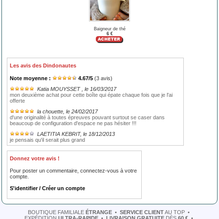
Baigneur de thé
6 €
Les avis des Dindonautes
Note moyenne :
4.67
/
5
(
3
avis)
Katia MOUYSSET
, le 16/03/2017
mon deuxième achat pour cette boîte qui épate chaque fois que je l'ai
offerte
la chouette
, le 24/02/2017
d'une originalité à toutes épreuves pouvant surtout se caser dans
beaucoup de configuration d'espace ne pas hésiter !!!
LAETITIA KEBRIT
, le 18/12/2013
je pensais qu'il serait plus grand
Donnez votre avis !
Pour poster un commentaire, connectez-vous à votre
compte.
S'identifier / Créer un compte
BOUTIQUE FAMILIALE
ÉTRANGE
•
SERVICE CLIENT
AU TOP
•
EXPÉDITION
ULTRA-RAPIDE
•
LIVRAISON GRATUITE
DÈS
60 €
•