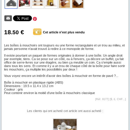
18
€
.50
Cet article n'est plus vendu
Les boîtes à mouchoirs ont toujours eu une forme rectangulaire et un trou au milieu, et
jamais personne n'avait trouvé à redire à ce monopole de forme.
Il existe pourtant un paquet de formes originales à donner à une boîte. Un angle droit
par exemple, tiens. Ca se pose sur un côté, ou à l'envers, ça décore un buffet, ça fait
office de serre-livres sur une étagère, ou bien ça meuble un coin. Ca s'empile aussi
dans tous les sens. Et comme il y a un trou de chaque côté de la boîte pour faire sortir
les mouchoirs, ça multiplie les possibilités par deux !
Vous voyez encore un intérêt d'avoir des boîtes à mouchoir en forme de pavé ?...
Boîte à mouchoir en plastique rigide (ABS)
Dimensions : 19.5 x 11.4 x 13.2 cm
Couleur : gris
Peut contenir environ la moitié d'une boîte à mouchoirs classique
[Réf. 9177] [
$, £, CHF...
]
Les clients qui ont acheté cet article ont aussi acheté :