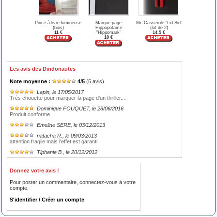
Pince à livre lumineuse
Marque-page
Mr. Casserole "Lid Sid"
(bois)
Hippopotame
(lot de 2)
11 €
"Hippomark"
14.5 €
10 €
Les avis des Dindonautes
Note moyenne :
4
/
5
(
5
avis)
Lapin
, le 17/05/2017
Très chouette pour marquer la page d'un thriller...
Dominique FOUQUET
, le 28/06/2016
Produit conforme
Emeline SERE
, le 03/12/2013
natacha R.
, le 09/03/2013
attention fragile mais l'effet est garanti
Tiphanie B.
, le 20/12/2012
Donnez votre avis !
Pour poster un commentaire, connectez-vous à votre
compte.
S'identifier / Créer un compte