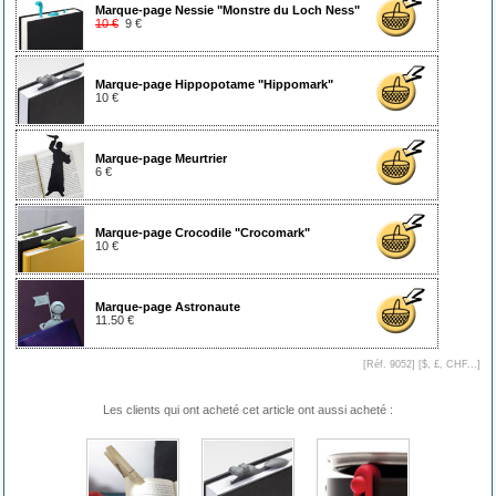
Marque-page Nessie "Monstre du Loch Ness"
10 €
9 €
Marque-page Hippopotame "Hippomark"
10 €
Marque-page Meurtrier
6 €
Marque-page Crocodile "Crocomark"
10 €
Marque-page Astronaute
11.50 €
[Réf. 9052] [
$, £, CHF...
]
Les clients qui ont acheté cet article ont aussi acheté :