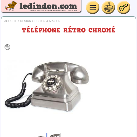
ACCUEIL
>
DESIGN
>
DESIGN & MAISON
TÉLÉPHONE RÉTRO CHROMÉ