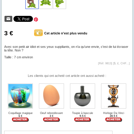
3 €
Cet article n'est plus vendu
Avec son petit air idiot et ses yeux suppliants, on n'a qu'une envie, c'est de lui écraser
la tête. Non ?
Taille : 7 cm environ
[Réf. 9813] [
$, £, CHF...
]
Les clients qui ont acheté cet article ont aussi acheté :
Coquillage magique
Oeuf rebondissant
Toupie à bascule
Horloge Da Vinci
6 €
3 €
9.5 €
28.5 €