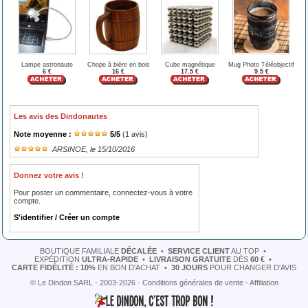
Lampe astronaute
Chope à bière en bois
Cube magnétique
Mug Photo Téléobjectif
6 €
16 €
17.5 €
9.5 €
Les avis des Dindonautes
Note moyenne :
5
/
5
(
1
avis)
ARSINOE
, le 15/10/2016
Donnez votre avis !
Pour poster un commentaire, connectez-vous à votre
compte.
S'identifier / Créer un compte
BOUTIQUE FAMILIALE
DÉCALÉE
•
SERVICE CLIENT
AU TOP
•
EXPÉDITION
ULTRA-RAPIDE
•
LIVRAISON GRATUITE
DÈS
60 €
•
CARTE FIDÉLITÉ : 10%
EN BON D'ACHAT
•
30 JOURS
POUR CHANGER D'AVIS
© Le Dindon SARL - 2003-2026 -
Conditions générales de vente
-
Affiliation