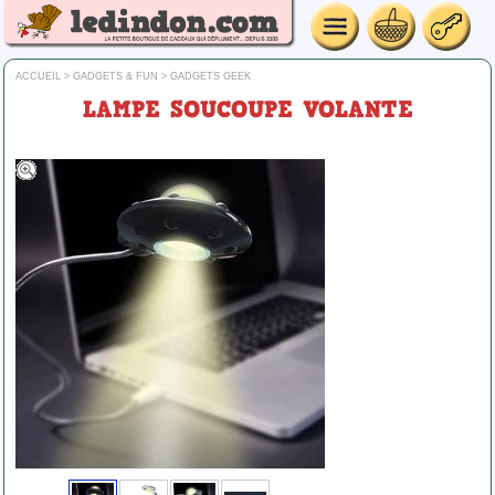
ACCUEIL
>
GADGETS & FUN
>
GADGETS GEEK
LAMPE SOUCOUPE VOLANTE