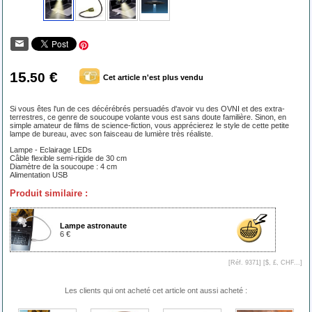
15
€
.50
Cet article n'est plus vendu
Si vous êtes l'un de ces décérébrés persuadés d'avoir vu des OVNI et des extra-
terrestres, ce genre de soucoupe volante vous est sans doute familière. Sinon, en
simple amateur de films de science-fiction, vous apprécierez le style de cette petite
lampe de bureau, avec son faisceau de lumière très réaliste.
Lampe - Eclairage LEDs
Câble flexible semi-rigide de 30 cm
Diamètre de la soucoupe : 4 cm
Alimentation USB
Produit similaire :
Lampe astronaute
6 €
[Réf. 9371] [
$, £, CHF...
]
Les clients qui ont acheté cet article ont aussi acheté :