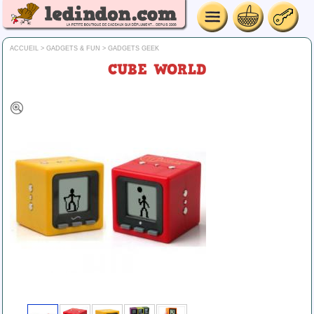
ACCUEIL
>
GADGETS & FUN
>
GADGETS GEEK
CUBE WORLD