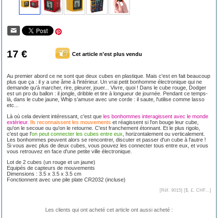
17 €
Cet article n'est plus vendu
Au premier abord ce ne sont que deux cubes en plastique. Mais c'est en fait beaucoup
plus que ça : il y a une âme à l'intérieur. Un vrai petit bonhomme électronique qui ne
demande qu'à marcher, rire, pleurer, jouer... Vivre, quoi ! Dans le cube rouge, Dodger
est un pro du ballon : il jongle, dribble et tire à longueur de journée. Pendant ce temps-
là, dans le cube jaune, Whip s'amuse avec une corde : il saute, l'utilise comme lasso
etc...
Là où cela devient intéressant, c'est que
les bonhommes interagissent avec le monde
extérieur
.
Ils reconnaissent les mouvements
et réagissent si l'on bouge leur cube,
qu'on le secoue ou qu'on le retourne. C'est franchement étonnant. Et le plus rigolo,
c'est que l'
on peut connecter les cubes entre eux
, horizontalement ou verticalement.
Les bonhommes peuvent alors se rencontrer, discuter et passer d'un cube à l'autre !
Si vous avec plus de deux cubes, vous pouvez les connecter tous entre eux, et vous
vous retrouvez en face d'une petite ville électronique.
Lot de 2 cubes (un rouge et un jaune)
Equipés de capteurs de mouvements
Dimensions : 3.5 x 3.5 x 3.5 cm
Fonctionnent avec une pile plate CR2032 (incluse)
[Réf. 9015] [
$, £, CHF...
]
Les clients qui ont acheté cet article ont aussi acheté :