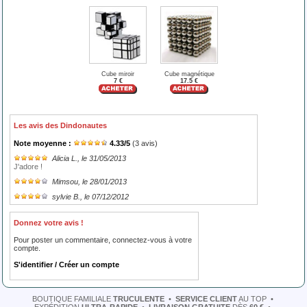
Cube miroir
Cube magnétique
7 €
17.5 €
Les avis des Dindonautes
Note moyenne :
4.33
/
5
(
3
avis)
Alicia L.
, le 31/05/2013
J'adore !
Mimsou
, le 28/01/2013
sylvie B.
, le 07/12/2012
Donnez votre avis !
Pour poster un commentaire, connectez-vous à votre
compte.
S'identifier / Créer un compte
BOUTIQUE FAMILIALE
TRUCULENTE
•
SERVICE CLIENT
AU TOP
•
EXPÉDITION
ULTRA-RAPIDE
•
LIVRAISON GRATUITE
DÈS
60 €
•