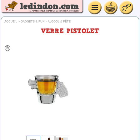
ACCUEIL
>
GADGETS & FUN
>
ALCOOL & FÊTE
VERRE PISTOLET