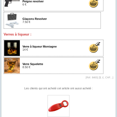
Peigne revolver
6 €
Glaçons Revolver
7.50 €
Verres à liqueur :
Verre à liqueur Montagne
14 €
Verre Squelette
8.50 €
[Réf. 8463] [
$, £, CHF...
]
Les clients qui ont acheté cet article ont aussi acheté :