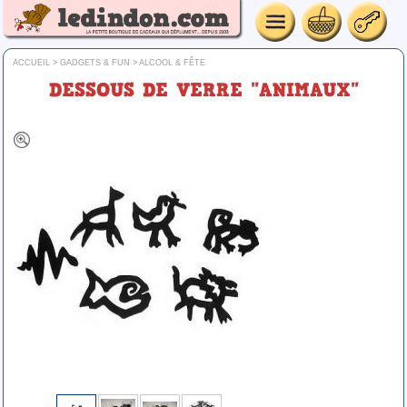
ACCUEIL
>
GADGETS & FUN
>
ALCOOL & FÊTE
DESSOUS DE VERRE "ANIMAUX"