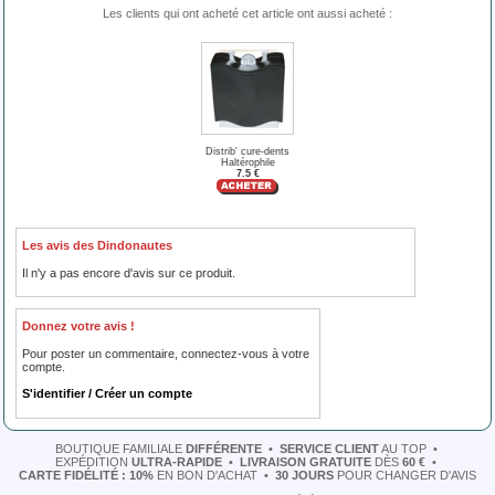
Les clients qui ont acheté cet article ont aussi acheté :
Distrib' cure-dents
Haltérophile
7.5 €
Les avis des Dindonautes
Il n'y a pas encore d'avis sur ce produit.
Donnez votre avis !
Pour poster un commentaire, connectez-vous à votre
compte.
S'identifier / Créer un compte
BOUTIQUE FAMILIALE
DIFFÉRENTE
•
SERVICE CLIENT
AU TOP
•
EXPÉDITION
ULTRA-RAPIDE
•
LIVRAISON GRATUITE
DÈS
60 €
•
CARTE FIDÉLITÉ : 10%
EN BON D'ACHAT
•
30 JOURS
POUR CHANGER D'AVIS