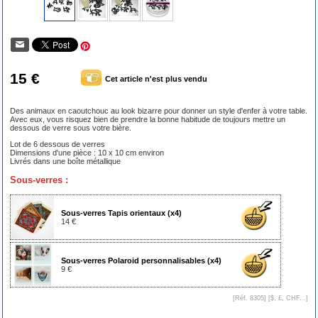
15 €
Cet article n'est plus vendu
Des animaux en caoutchouc au look bizarre pour donner un style d'enfer à votre table.
Avec eux, vous risquez bien de prendre la bonne habitude de toujours mettre un
dessous de verre sous votre bière.
Lot de 6 dessous de verres
Dimensions d'une pièce : 10 x 10 cm environ
Livrés dans une boîte métallique
Sous-verres :
Sous-verres Tapis orientaux (x4)
14 €
Sous-verres Polaroid personnalisables (x4)
9 €
[Réf. 8305] [
$, £, CHF...
]