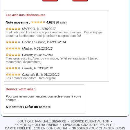
Les avis des Dindonautes
Note moyenne :
4.67
/
5
(
6
avis)
MARY' O
, le 13/10/2017
Tout petit prix.Très efficace pour amuser les convives. J'en ai équipé
toute ma famille pour noel. je présent un gros succès!
Gaelle Le Grand
, le 09/12/2014
Mimine
, le 28/12/2013
Casimir
, le 08/07/2013
Très gros succès. Avec du vin rouge, l'effet est saisissant ! (avec
modération, évidemment)
Camille
, le 18/12/2012
Christelle B.
, le 01/12/2012
Les enfants ont adoré , très original
Donnez votre avis !
Pour poster un commentaire, connectez-vous à votre
compte.
S'identifier / Créer un compte
BOUTIQUE FAMILIALE
BIZARRE
•
SERVICE CLIENT
AU TOP
•
EXPÉDITION
ULTRA-RAPIDE
•
LIVRAISON GRATUITE
DÈS
60 €
•
CARTE FIDÉLITÉ : 10%
EN BON D'ACHAT
•
30 JOURS
POUR CHANGER D'AVIS