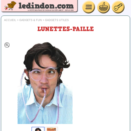
ACCUEIL
>
GADGETS & FUN
>
GADGETS UTILES
LUNETTES-PAILLE