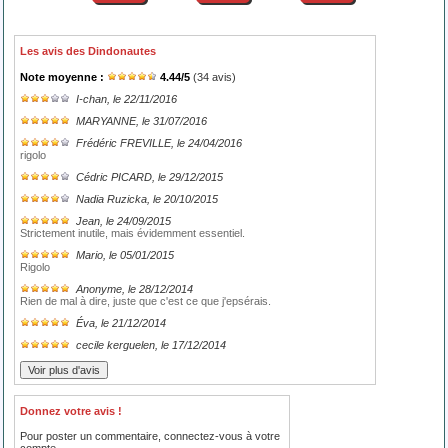
Les avis des Dindonautes
Note moyenne :
4.44
/
5
(
34
avis)
I-chan
, le 22/11/2016
MARYANNE
, le 31/07/2016
Frédéric FREVILLE
, le 24/04/2016
rigolo
Cédric PICARD
, le 29/12/2015
Nadia Ruzicka
, le 20/10/2015
Jean
, le 24/09/2015
Strictement inutile, mais évidemment essentiel.
Mario
, le 05/01/2015
Rigolo
Anonyme
, le 28/12/2014
Rien de mal à dire, juste que c'est ce que j'epsérais.
Éva
, le 21/12/2014
cecile kerguelen
, le 17/12/2014
Donnez votre avis !
Pour poster un commentaire, connectez-vous à votre
compte.