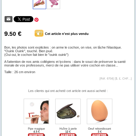
9
€
.50
Cet article n'est plus vendu
Bon, les photos sont explicites : on arme le cochon, on vise, on lâche l'élastique.
"Ouink Ouink", touché. Bien joué.
(Oui oui, le cochon fait bien le "ouink ouink")
A l'attention de nos amis collégiens et lycéens : dans le souci de préserver la santé
morale de vos professeurs, merci de ne pas utiliser votre cochon en classe...
Taille : 26 cm environ
[Réf. 6704] [
$, £, CHF...
]
Les clients qui ont acheté cet article ont aussi acheté :
Pipe magique
Huître à perle
Oeuf rebondissant
4.5 €
12 €
3 €