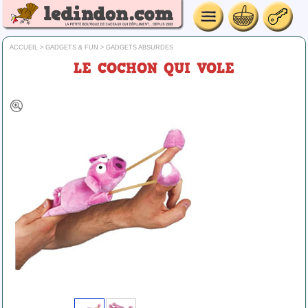
ACCUEIL
>
GADGETS & FUN
>
GADGETS ABSURDES
LE COCHON QUI VOLE