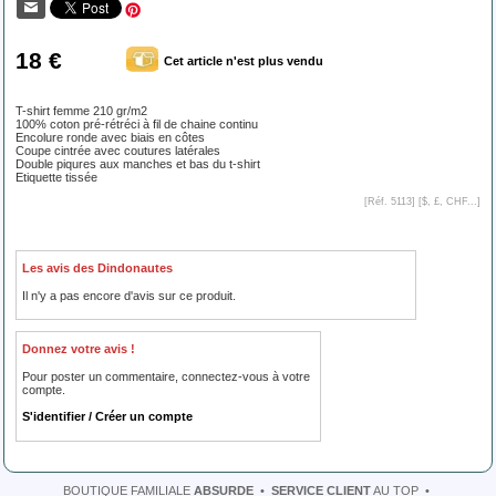
18 €
Cet article n'est plus vendu
T-shirt femme 210 gr/m2
100% coton pré-rétréci à fil de chaine continu
Encolure ronde avec biais en côtes
Coupe cintrée avec coutures latérales
Double piqures aux manches et bas du t-shirt
Etiquette tissée
[Réf. 5113] [
$, £, CHF...
]
Les avis des Dindonautes
Il n'y a pas encore d'avis sur ce produit.
Donnez votre avis !
Pour poster un commentaire, connectez-vous à votre
compte.
S'identifier / Créer un compte
BOUTIQUE FAMILIALE
ABSURDE
•
SERVICE CLIENT
AU TOP
•