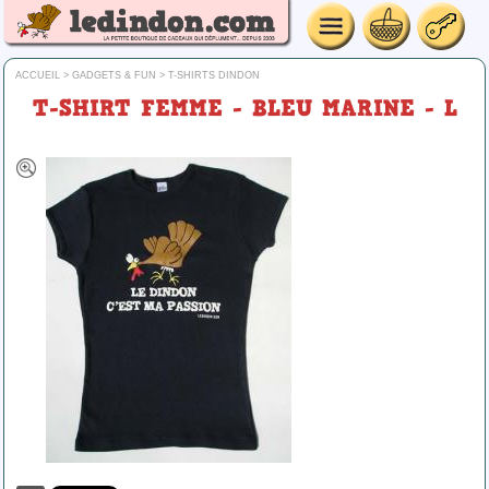
ACCUEIL
>
GADGETS & FUN
>
T-SHIRTS DINDON
T-SHIRT FEMME - BLEU MARINE - L