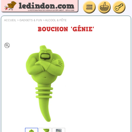
ACCUEIL
>
GADGETS & FUN
>
ALCOOL & FÊTE
BOUCHON 'GÉNIE'