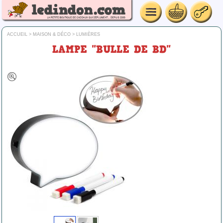
ACCUEIL
>
MAISON & DÉCO
>
LUMIÈRES
LAMPE "BULLE DE BD"