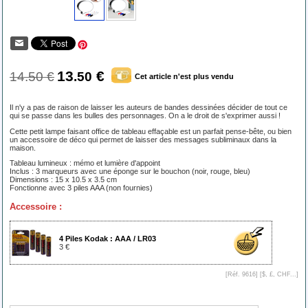
13
€
14.50 €
.50
Cet article n'est plus vendu
Il n'y a pas de raison de laisser les auteurs de bandes dessinées décider de tout ce
qui se passe dans les bulles des personnages. On a le droit de s'exprimer aussi !
Cette petit lampe faisant office de tableau effaçable est un parfait pense-bête, ou bien
un accessoire de déco qui permet de laisser des messages subliminaux dans la
maison.
Tableau lumineux : mémo et lumière d'appoint
Inclus : 3 marqueurs avec une éponge sur le bouchon (noir, rouge, bleu)
Dimensions : 15 x 10.5 x 3.5 cm
Fonctionne avec 3 piles AAA (non fournies)
Accessoire :
4 Piles Kodak : AAA / LR03
3 €
[Réf. 9616] [
$, £, CHF...
]