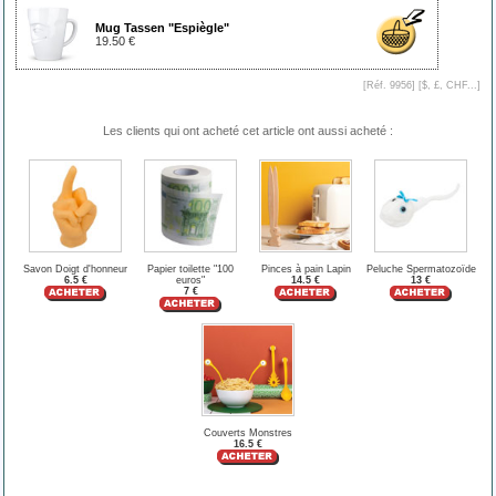
Mug Tassen "Espiègle"
19.50 €
[Réf. 9956] [
$, £, CHF...
]
Les clients qui ont acheté cet article ont aussi acheté :
Savon Doigt d'honneur
Papier toilette "100
Pinces à pain Lapin
Peluche Spermatozoïde
6.5 €
euros"
14.5 €
13 €
7 €
Couverts Monstres
16.5 €