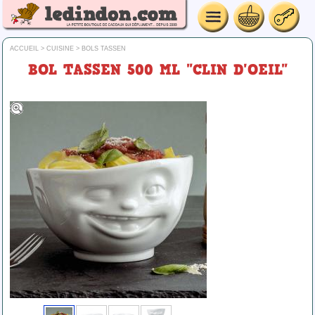
ACCUEIL
>
CUISINE
>
BOLS TASSEN
BOL TASSEN 500 ML "CLIN D'OEIL"