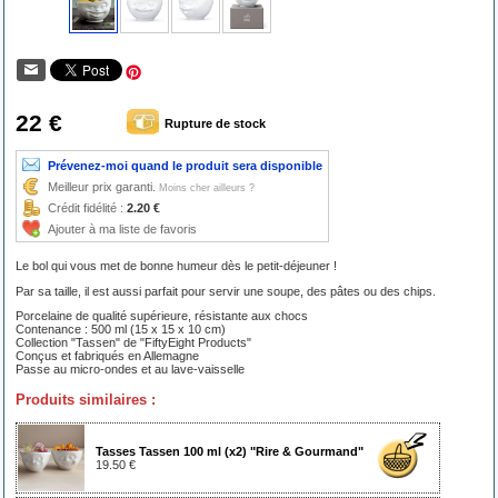
22 €
Rupture de stock
Prévenez-moi quand le produit sera disponible
Meilleur prix garanti.
Moins cher ailleurs ?
Crédit fidélité :
2.20 €
Ajouter à ma liste de favoris
Le bol qui vous met de bonne humeur dès le petit-déjeuner !
Par sa taille, il est aussi parfait pour servir une soupe, des pâtes ou des chips.
Porcelaine de qualité supérieure, résistante aux chocs
Contenance : 500 ml (15 x 15 x 10 cm)
Collection "Tassen" de "FiftyEight Products"
Conçus et fabriqués en Allemagne
Passe au micro-ondes et au lave-vaisselle
Produits similaires :
Tasses Tassen 100 ml (x2) "Rire & Gourmand"
19.50 €