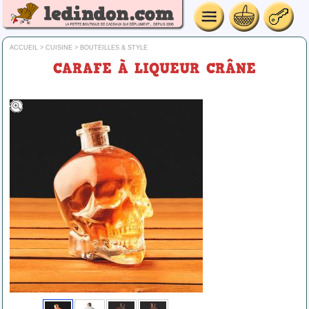
ACCUEIL
>
CUISINE
>
BOUTEILLES & STYLE
CARAFE À LIQUEUR CRÂNE