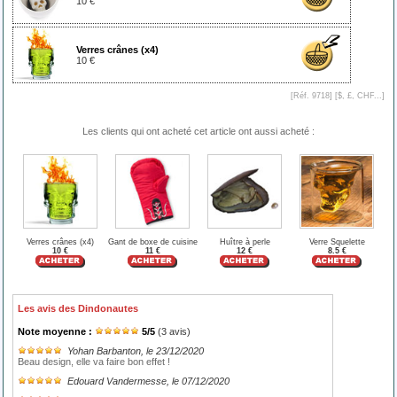
10 €
Verres crânes (x4)
10 €
[Réf. 9718] [
$, £, CHF...
]
Les clients qui ont acheté cet article ont aussi acheté :
Verres crânes (x4)
Gant de boxe de cuisine
Huître à perle
Verre Squelette
10 €
11 €
12 €
8.5 €
Les avis des Dindonautes
Note moyenne :
5
/
5
(
3
avis)
Yohan Barbanton
, le 23/12/2020
Beau design, elle va faire bon effet !
Edouard Vandermesse
, le 07/12/2020