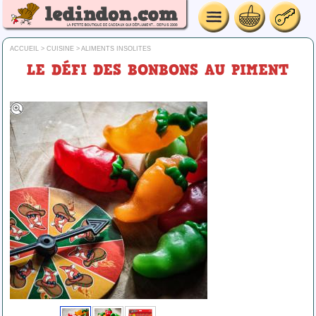
ACCUEIL
>
CUISINE
>
ALIMENTS INSOLITES
LE DÉFI DES BONBONS AU PIMENT