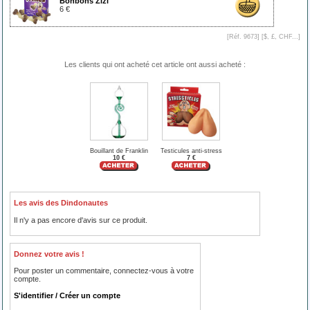
Bonbons Zizi
6 €
[Réf. 9673] [
$, £, CHF...
]
Les clients qui ont acheté cet article ont aussi acheté :
Bouillant de Franklin
Testicules anti-stress
10 €
7 €
Les avis des Dindonautes
Il n'y a pas encore d'avis sur ce produit.
Donnez votre avis !
Pour poster un commentaire, connectez-vous à votre
compte.
S'identifier / Créer un compte