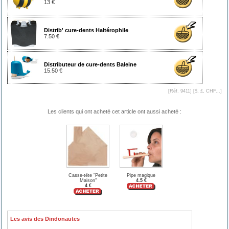
13 €
Distrib' cure-dents Haltérophile
7.50 €
Distributeur de cure-dents Baleine
15.50 €
[Réf. 9411] [
$, £, CHF...
]
Les clients qui ont acheté cet article ont aussi acheté :
Casse-tête "Petite
Pipe magique
Maison"
4.5 €
4 €
Les avis des Dindonautes