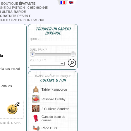
E BOUTIQUE
ÉPATANTE
ONE DU PATRON :
0 950 960 945
N
ULTRA-RAPIDE
 GRATUITE
DÈS
60 €
LITÉ : 10%
EN BON D'ACHAT
TROUVER UN CADEAU
BAROQUE
QUOI ?
QUEL PRIX ?
du
POUR QUI ?
 n'a pas trouvé
DANS LA MÊME RUBRIQUE
CUISINE & FUN
ts chauds
Tablier kangourou
Passoire Crabby
2 Cuillères Sourires
Gant de boxe de
cuisine
9041] [
$, £, CHF...
]
Râpe Ours