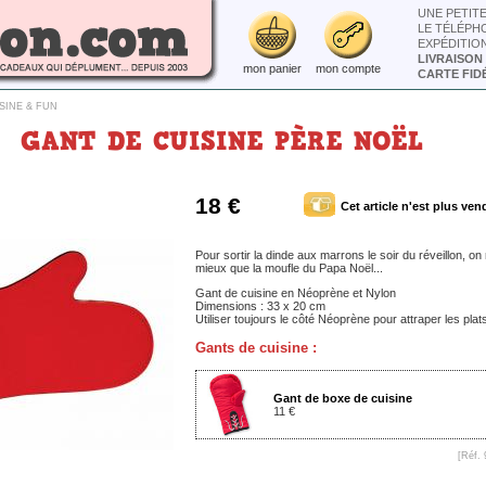
UNE PETIT
LE TÉLÉPH
EXPÉDITIO
LIVRAISON
mon panier
mon compte
CARTE FIDÉ
SINE & FUN
GANT DE CUISINE PÈRE NOËL
18 €
Cet article n'est plus ven
Pour sortir la dinde aux marrons le soir du réveillon, on
mieux que la moufle du Papa Noël...
Gant de cuisine en Néoprène et Nylon
Dimensions : 33 x 20 cm
Utiliser toujours le côté Néoprène pour attraper les pla
Gants de cuisine :
Gant de boxe de cuisine
11 €
[Réf. 