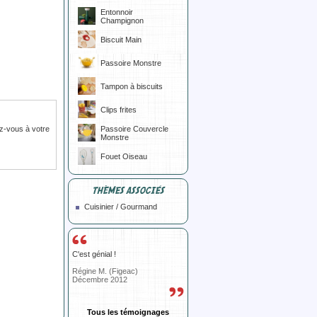
Entonnoir
Champignon
Biscuit Main
Passoire Monstre
Tampon à biscuits
Clips frites
z-vous à votre
Passoire Couvercle
Monstre
Fouet Oiseau
THÈMES ASSOCIÉS
Cuisinier / Gourmand
C'est génial !
Régine M. (Figeac)
Décembre 2012
Tous les témoignages