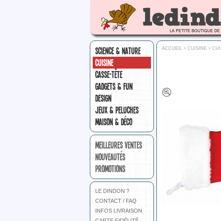
SCIENCE & NATURE
ACCUEIL
>
CUISINE
>
CUI
CUISINE
CASSE-TÊTE
GADGETS & FUN
DESIGN
JEUX & PELUCHES
MAISON & DÉCO
MEILLEURES VENTES
NOUVEAUTÉS
PROMOTIONS
LE DINDON ?
CONTACT / FAQ
INFOS LIVRAISON
CARTE FIDÉLITÉ