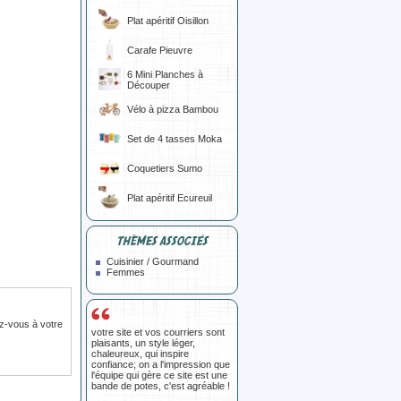
Plat apéritif Oisillon
Carafe Pieuvre
6 Mini Planches à
Découper
Vélo à pizza Bambou
Set de 4 tasses Moka
Coquetiers Sumo
Plat apéritif Ecureuil
THÈMES ASSOCIÉS
Cuisinier / Gourmand
Femmes
z-vous à votre
votre site et vos courriers sont
plaisants, un style léger,
chaleureux, qui inspire
confiance; on a l'impression que
l'équipe qui gère ce site est une
bande de potes, c'est agréable !