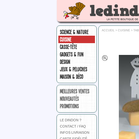
SCIENCE & NATURE
ACCUEIL
>
CUISINE
>
TAB
CUISINE
CASSE-TÊTE
GADGETS & FUN
DESIGN
JEUX & PELUCHES
MAISON & DÉCO
MEILLEURES VENTES
NOUVEAUTÉS
PROMOTIONS
LE DINDON ?
CONTACT / FAQ
INFOS LIVRAISON
CARTE FIDÉLITÉ