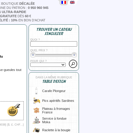
E BOUTIQUE
DÉCALÉE
ONE DU PATRON :
0 950 960 945
N
ULTRA-RAPIDE
 GRATUITE
DÈS
60 €
LITÉ : 10%
EN BON D'ACHAT
TROUVER UN CADEAU
SINGULIER
QUOI ?
QUEL PRIX ?
du
POUR QUI ?
use-gueules tout
DANS LA MÊME RUBRIQUE
TABLE DESIGN
Carafe Plongeur
Pics apéritifs Sardines
Plateau à fromages
France
Service à fondue
Moka
9038] [
$, £, CHF...
]
Raclette à la bougie