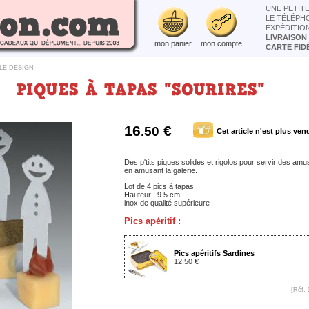
UNE PETIT
LE TÉLÉPH
EXPÉDITIO
LIVRAISON
mon panier
mon compte
CARTE FIDÉ
LE DESIGN
PIQUES À TAPAS "SOURIRES"
16
€
.50
Cet article n'est plus ven
Des p'tits piques solides et rigolos pour servir des am
en amusant la galerie.
Lot de 4 pics à tapas
Hauteur : 9.5 cm
inox de qualité supérieure
Pics apéritif :
Pics apéritifs Sardines
12.50 €
[Réf. 