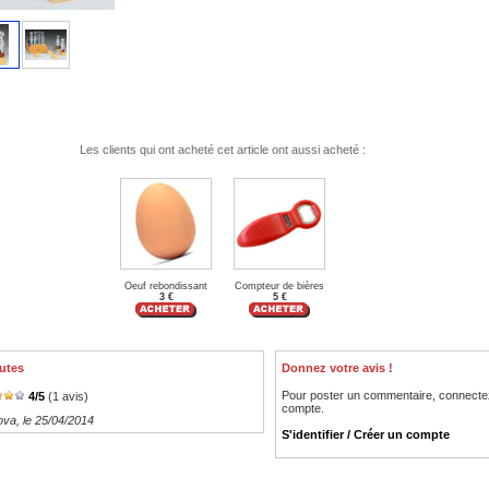
Les clients qui ont acheté cet article ont aussi acheté :
Oeuf rebondissant
Compteur de bières
3 €
5 €
utes
Donnez votre avis !
Pour poster un commentaire, connecte
4
/
5
(
1
avis)
compte.
ova
, le 25/04/2014
S'identifier / Créer un compte