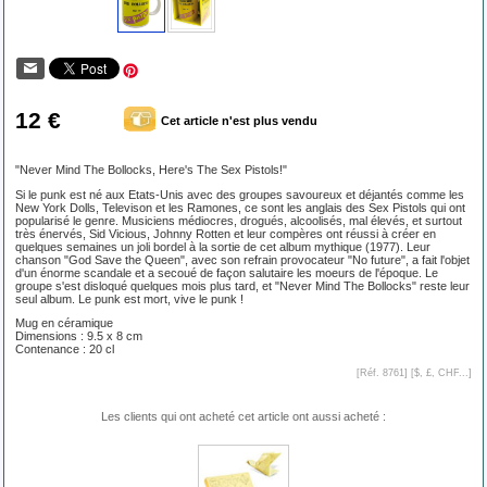
12 €
Cet article n'est plus vendu
"Never Mind The Bollocks, Here's The Sex Pistols!"
Si le punk est né aux Etats-Unis avec des groupes savoureux et déjantés comme les
New York Dolls, Televison et les Ramones, ce sont les anglais des Sex Pistols qui ont
popularisé le genre. Musiciens médiocres, drogués, alcoolisés, mal élevés, et surtout
très énervés, Sid Vicious, Johnny Rotten et leur compères ont réussi à créer en
quelques semaines un joli bordel à la sortie de cet album mythique (1977). Leur
chanson "God Save the Queen", avec son refrain provocateur "No future", a fait l'objet
d'un énorme scandale et a secoué de façon salutaire les moeurs de l'époque. Le
groupe s'est disloqué quelques mois plus tard, et "Never Mind The Bollocks" reste leur
seul album. Le punk est mort, vive le punk !
Mug en céramique
Dimensions : 9.5 x 8 cm
Contenance : 20 cl
[Réf. 8761] [
$, £, CHF...
]
Les clients qui ont acheté cet article ont aussi acheté :