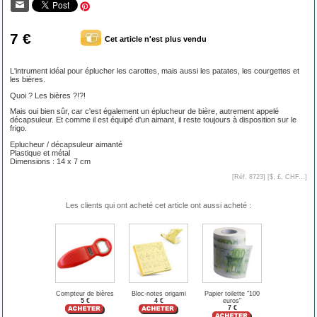
7 €
Cet article n'est plus vendu
L'intrument idéal pour éplucher les carottes, mais aussi les patates, les courgettes et
les bières.
Quoi ? Les bières ?!?!
Mais oui bien sûr, car c'est également un éplucheur de bière, autrement appelé
décapsuleur. Et comme il est équipé d'un aimant, il reste toujours à disposition sur le
frigo.
Eplucheur / décapsuleur aimanté
Plastique et métal
Dimensions : 14 x 7 cm
[Réf. 8723] [
$, £, CHF...
]
Les clients qui ont acheté cet article ont aussi acheté :
Compteur de bières
Bloc-notes origami
Papier toilette "100
5 €
4 €
euros"
7 €