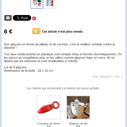
6 €
Cet article n'est plus vendu
Des glaçons en forme de pillules et de cachets, c'est le meilleur remède contre la
déprime !
Ces faux-médicaments en plastique sont remplis d'eau et fermés hermétiquement. On
les passe au congélateur puis on les utilise comme glaçons dans un verre. Ils ne
diluent pas les boissons et sont réutilisables à volonté.
Lot de 9 glaçons
Dimensions de la boîte : 18 x 15 cm
[Réf. 8660] [
$, £, CHF...
]
Les clients qui ont acheté cet article ont aussi acheté :
Compteur de bières
Baigneur de thé
5 €
6 €