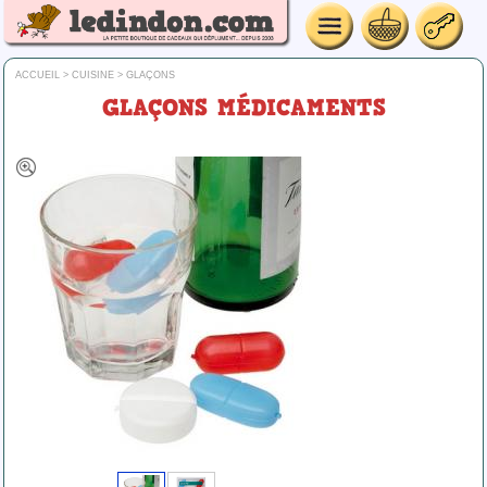
ACCUEIL
>
CUISINE
>
GLAÇONS
GLAÇONS MÉDICAMENTS