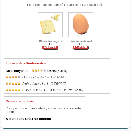
Les clients qui ont acheté cet article ont aussi acheté :
Bloc-notes origami
Oeuf rebondissant
4 €
3 €
Les avis des Dindonautes
Note moyenne :
4.67
/
5
(
3
avis)
Gregory Soufflet
, le 17/12/2017
Richard monnier
, le 11/09/2017
CHRISTOPHE DEGOUTTE
, le 29/03/2016
Donnez votre avis !
Pour poster un commentaire, connectez-vous à votre
compte.
S'identifier / Créer un compte