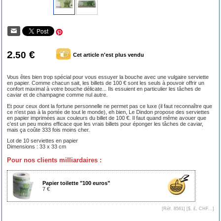
2
€
.50
Cet article n'est plus vendu
Vous êtes bien trop spécial pour vous essuyer la bouche avec une vulgaire serviette
en papier. Comme chacun sait, les billets de 100 € sont les seuls à pouvoir offrir un
confort maximal à votre bouche délicate... Ils essuient en particulier les tâches de
caviar et de champagne comme nul autre.
Et pour ceux dont la fortune personnelle ne permet pas ce luxe (il faut reconnaître que
ce n'est pas à la portée de tout le monde), eh bien, Le Dindon propose des serviettes
en papier imprimées aux couleurs du billet de 100 €. Il faut quand même avouer que
c'est un peu moins efficace que les vrais billets pour éponger les tâches de caviar,
mais ça coûte 333 fois moins cher.
Lot de 10 serviettes en papier
Dimensions : 33 x 33 cm
Pour nos clients milliardaires :
Papier toilette "100 euros"
7 €
[Réf. 8561] [
$, £, CHF...
]