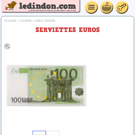
ACCUEIL
>
CUISINE
>
TABLE DESIGN
SERVIETTES EUROS