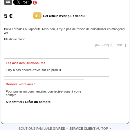
5 €
Cet article n'est plus vendu
Bol à céréales ou appéritif. Mais non, il n'y a pas de raison de culpabiliser en mangeant
:o)
Plastique blanc
[Réf. 4137] [
$, £, CHF...
]
Les avis des Dindonautes
Il n'y a pas encore d'avis sur ce produit.
Donnez votre avis !
Pour poster un commentaire, connectez-vous à votre
compte.
S'identifier / Créer un compte
BOUTIQUE FAMILIALE
GIVRÉE
•
SERVICE CLIENT
AU TOP
•